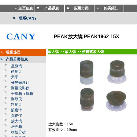
主页信息
产品讯息
应用方案
购买须知
联系CANY
PEAK放大镜 PEAK1962-15X
放大镜
>>
放大镜
>>
便携式放大镜
现货热卖
产品分类信息
显微镜
硬度计
天平
分光光度计
测量投影仪
干燥箱（烘箱）
测厚仪
粘度计
酸度计
探伤仪
放大镜
放大倍数：
15
×
培养箱
有效直径：
19mm
物性分析