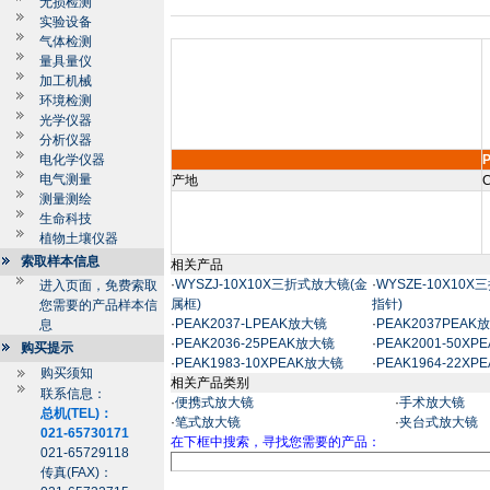
无损检测
实验设备
气体检测
量具量仪
加工机械
环境检测
光学仪器
分析仪器
电化学仪器
电气测量
产地
C
测量测绘
生命科技
植物土壤仪器
索取样本信息
相关产品
·
WYSZJ-10X10X三折式放大镜(金
·
WYSZE-10X10
进入页面，免费索取
属框)
指针)
您需要的产品样本信
·
PEAK2037-LPEAK放大镜
·
PEAK2037PEAK
息
·
PEAK2036-25PEAK放大镜
·
PEAK2001-50X
购买提示
·
PEAK1983-10XPEAK放大镜
·
PEAK1964-22X
购买须知
相关产品类别
联系信息：
·
便携式放大镜
·
手术放大镜
总机(TEL)：
·
笔式放大镜
·
夹台式放大镜
021-65730171
在下框中搜索，寻找您需要的产品：
021-65729118
传真(FAX)：